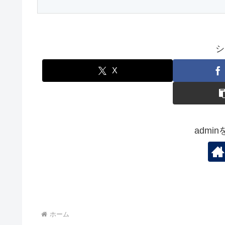
シ
X
admi
ホーム